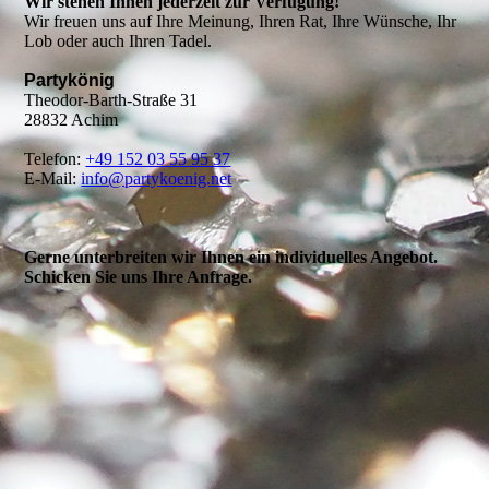
Wir stehen Ihnen jederzeit zur Verfügung!
Wir freuen uns auf Ihre Meinung, Ihren Rat, Ihre Wünsche, Ihr
Lob oder auch Ihren Tadel.
Partykönig
Theodor-Barth-Straße 31
28832 Achim
Telefon:
+49 152 03 55 95 37
E-Mail:
info@partykoenig.net
Gerne unterbreiten wir Ihnen ein individuelles Angebot.
Schicken Sie uns Ihre Anfrage.